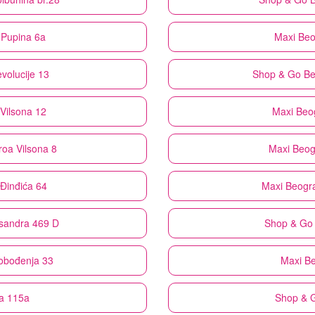
 Pupina 6a
Maxi
Beo
volucije 13
Shop & Go
Be
Vilsona 12
Maxi
Beog
roa Vilsona 8
Maxi
Beog
Đinđića 64
Maxi
Beogra
ksandra 469 D
Shop & Go
lobođenja 33
Maxi
Be
a 115a
Shop & 