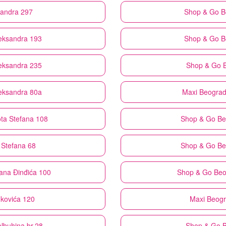
ksandra 297
Shop & Go
B
leksandra 193
Shop & Go
B
leksandra 235
Shop & Go
leksandra 80a
Maxi
Beograd 
ta Stefana 108
Shop & Go
Be
 Stefana 68
Shop & Go
Be
rana Đinđića 100
Shop & Go
Beo
nkovića 120
Maxi
Beogr
lbuhina br.28
Shop & Go
B