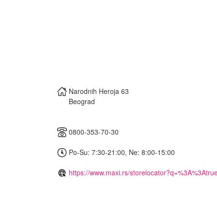
Narodnih Heroja 63
Beograd
0800-353-70-30
Po-Su: 7:30-21:00, Ne: 8:00-15:00
https://www.maxi.rs/storelocator?q=%3A%3Atru