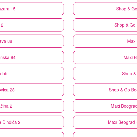
azara 15
Shop & G
 2
Shop & Go
ćeva 88
Maxi
inska 94
Maxi
B
a bb
Shop &
ovica 28
Shop & Go
Be
čina 2
Maxi
Beograd
a Đinđića 2
Maxi
Beograd -