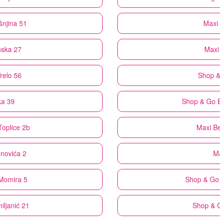
šnjina 51
Maxi
nska 27
Maxi
relo 56
Shop 
ka 39
Shop & Go
Toplice 2b
Maxi
Be
anovića 2
M
Momira 5
Shop & Go
iljanić 21
Shop & 