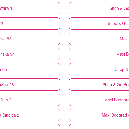
azara 15
Shop & G
 2
Shop & Go
ćeva 88
Maxi
inska 94
Maxi
B
a bb
Shop &
ovica 28
Shop & Go
Be
čina 2
Maxi
Beograd
a Đinđića 2
Maxi
Beograd -