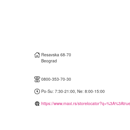
Resavska 68-70
Beograd
0800-353-70-30
Po-Su: 7:30-21:00, Ne: 8:00-15:00
https://www.maxi.rs/storelocator?q=%3A%3Atru