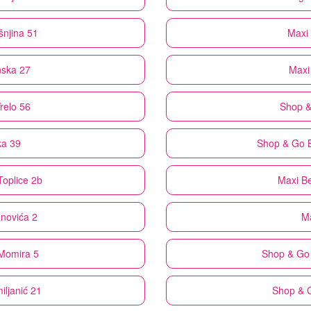
šnjina 51
Maxi
nska 27
Maxi
relo 56
Shop 
ka 39
Shop & Go
Toplice 2b
Maxi
Be
anovića 2
M
Momira 5
Shop & Go
iljanić 21
Shop & 