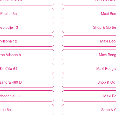
 Pupina 6a
Maxi
Beo
volucije 13
Shop & Go
Be
Vilsona 12
Maxi
Beog
roa Vilsona 8
Maxi
Beog
Đinđića 64
Maxi
Beogra
ksandra 469 D
Shop & Go
lobođenja 33
Maxi
Be
a 115a
Shop & 