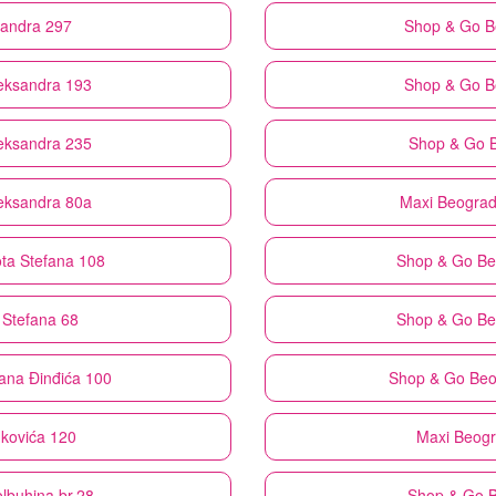
ksandra 297
Shop & Go
B
leksandra 193
Shop & Go
B
leksandra 235
Shop & Go
leksandra 80a
Maxi
Beograd 
ta Stefana 108
Shop & Go
Be
 Stefana 68
Shop & Go
Be
rana Đinđića 100
Shop & Go
Beo
nkovića 120
Maxi
Beogr
lbuhina br.28
Shop & Go
B