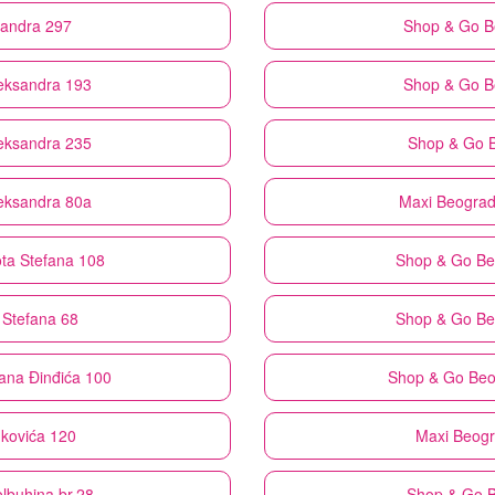
ksandra 297
Shop & Go
B
leksandra 193
Shop & Go
B
leksandra 235
Shop & Go
leksandra 80a
Maxi
Beograd 
ta Stefana 108
Shop & Go
Be
 Stefana 68
Shop & Go
Be
rana Đinđića 100
Shop & Go
Beo
nkovića 120
Maxi
Beogr
lbuhina br.28
Shop & Go
B