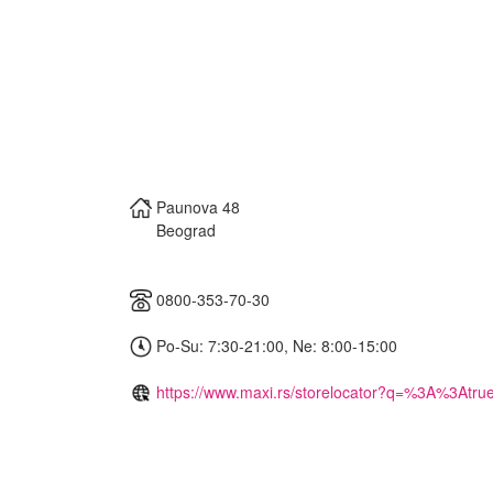
Paunova 48
Beograd
0800-353-70-30
Po-Su: 7:30-21:00, Ne: 8:00-15:00
https://www.maxi.rs/storelocator?q=%3A%3Atru