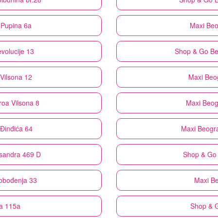
 Pupina 6a
Maxi
Beo
volucije 13
Shop & Go
Be
Vilsona 12
Maxi
Beog
roa Vilsona 8
Maxi
Beog
Đinđića 64
Maxi
Beogra
ksandra 469 D
Shop & Go
lobođenja 33
Maxi
Be
a 115a
Shop & 