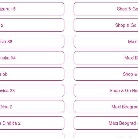
azara 15
Shop & G
 2
Shop & Go
ćeva 88
Maxi
inska 94
Maxi
B
a bb
Shop &
ovica 28
Shop & Go
Be
čina 2
Maxi
Beograd
a Đinđića 2
Maxi
Beograd -