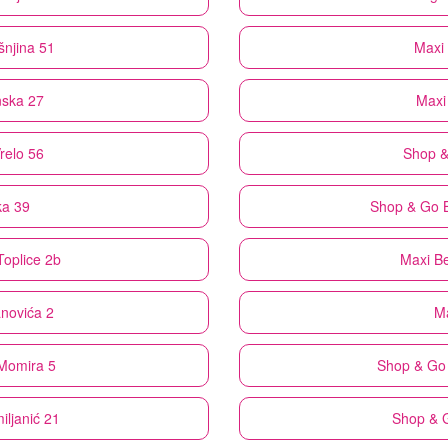
šnjina 51
Maxi
nska 27
Maxi
relo 56
Shop 
ka 39
Shop & Go
Toplice 2b
Maxi
Be
anovića 2
M
Momira 5
Shop & Go
iljanić 21
Shop & 