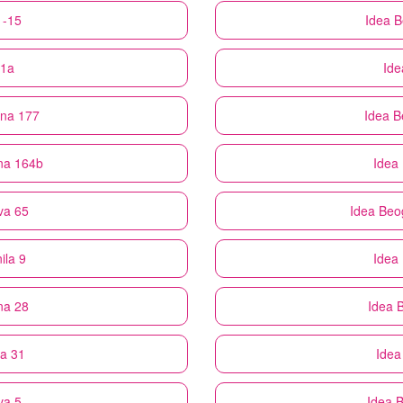
1-15
Idea
B
51a
Ide
ina 177
Idea
B
ina 164b
Idea
va 65
Idea
Beo
ila 9
Idea
na 28
Idea
B
a 31
Idea
va 5
Idea
B