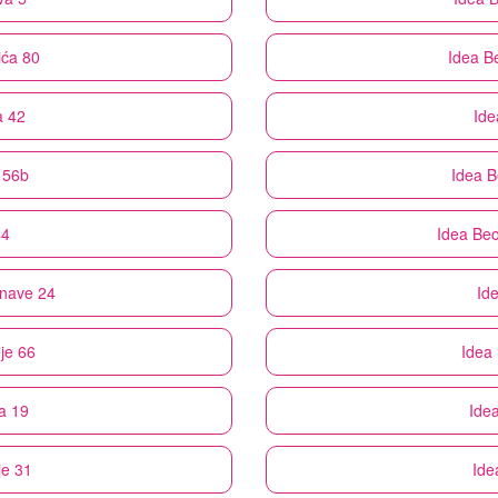
ića 80
Idea
Be
a 42
Ide
 56b
Idea
B
44
Idea
Beo
rnave 24
Id
je 66
Idea
a 19
Ide
je 31
Ide