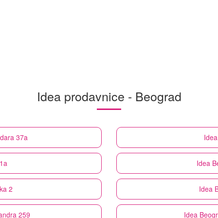
Idea prodavnice - Beograd
udara 37a
Idea
11a
Idea
B
ka 2
Idea
B
sandra 259
Idea
Beogr