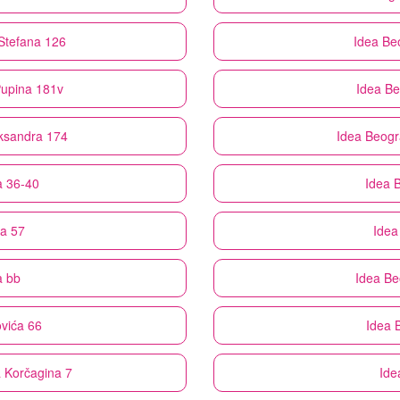
Stefana 126
Idea
Be
Pupina 181v
Idea
Be
eksandra 174
Idea
Beogra
a 36-40
Idea
B
a 57
Idea
a bb
Idea
Be
ovića 66
Idea
 Korčagina 7
Ide