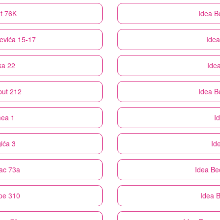
ut 76K
Idea
B
evića 15-17
Idea
ka 22
Ide
put 212
Idea
B
mea 1
I
ića 3
Id
nac 73a
Idea
Be
pe 310
Idea
B