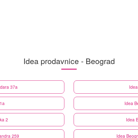
Idea prodavnice - Beograd
udara 37a
Idea
11a
Idea
B
ka 2
Idea
B
sandra 259
Idea
Beogr