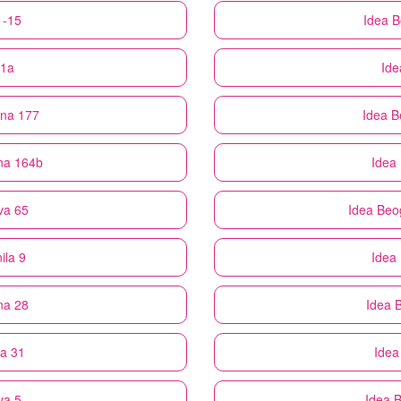
1-15
Idea
B
51a
Ide
ina 177
Idea
B
ina 164b
Idea
va 65
Idea
Beo
ila 9
Idea
na 28
Idea
B
a 31
Idea
va 5
Idea
B