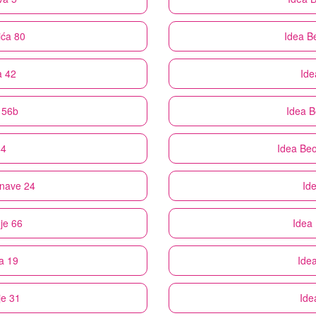
ića 80
Idea
Be
a 42
Ide
 56b
Idea
B
44
Idea
Beo
rnave 24
Id
je 66
Idea
a 19
Ide
je 31
Ide