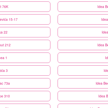
ut 76K
Idea
B
evića 15-17
Idea
ka 22
Ide
put 212
Idea
B
mea 1
I
ića 3
Id
nac 73a
Idea
Be
pe 310
Idea
B