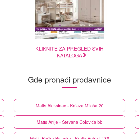
KLIKNITE ZA PREGLED SVIH
KATALOGA
Gde pronaći prodavnice
Matis
Aleksinac - Knjaza Miloša 20
Matis
Arilje - Stevana Čolovića bb
Matis
Bačka Palanka - Kralja Petra I 136