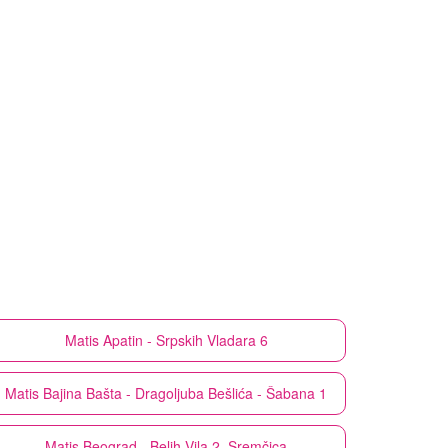
Matis
Apatin - Srpskih Vladara 6
Matis
Bajina Bašta - Dragoljuba Bešlića - Šabana 1
Matis
Beograd - Belih Vila 2, Sremčica