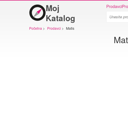
Moj
Prodavci
Pro
Katalog
Početna
>
Prodavci
>
Matis
Mat