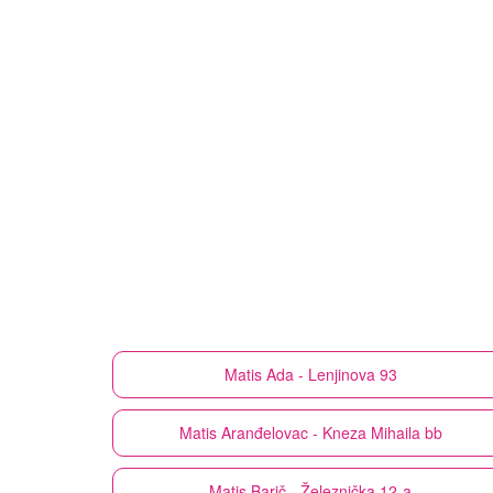
Matis
Ada - Lenjinova 93
Matis
Aranđelovac - Kneza Mihaila bb
Matis
Barič - Železnička 12-a