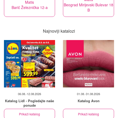
Matis
Beograd Mirijevski Bulevar 18
Barič Železnička 12-a
B
Najnoviji katalozi
06.08.-12.08.2026
01.08.-31.08.2026
Katalog Lidl - Pogledajte naše
Katalog Avon
ponude
Prikaži katalog
Prikaži katalog