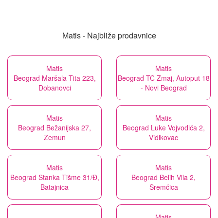
Matis - Najbliže prodavnice
Matis
Matis
Beograd Maršala Tita 223,
Beograd TC Zmaj, Autoput 18
Dobanovci
- Novi Beograd
Matis
Matis
Beograd Bežanijska 27,
Beograd Luke Vojvodića 2,
Zemun
Vidikovac
Matis
Matis
Beograd Stanka Tišme 31/Đ,
Beograd Belih Vila 2,
Batajnica
Sremčica
Matis