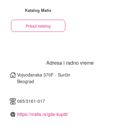
Katalog Matis
Prikaži katalog
Adresa i radno vreme
Vojvođanska 370F - Surčin
Beograd
065/3161-017
https://matis.rs/gde-kupiti/