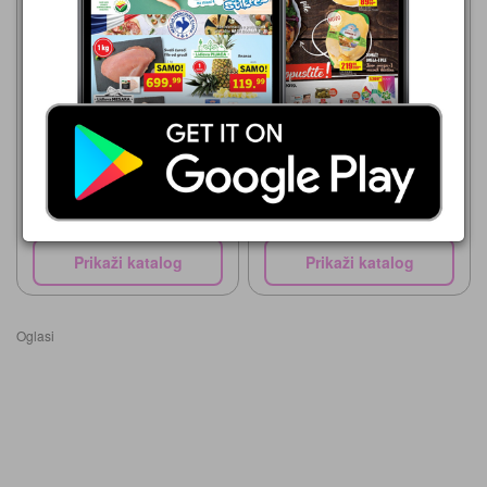
Roda
07.08.-30.08.2026
69,99 din
Roda
Heineken
06.08.-16.08.2026
69,99 din
LOWENBRAU PIVO
Prikaži katalog
Prikaži katalog
Oglasi