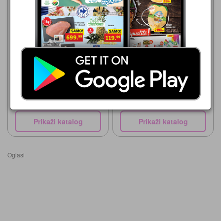
Lidl
06.08.-12.08.2026
Lidl
44,99 din
06.08.-12.08.2026
laško
44,99 din
laško
Prikaži katalog
Prikaži katalog
Oglasi