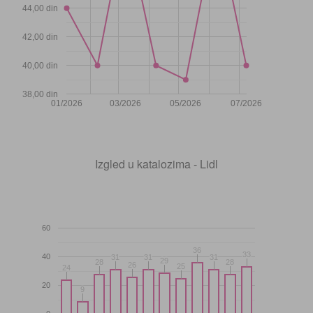
44,00 din
42,00 din
40,00 din
38,00 din
01/2026
03/2026
05/2026
07/2026
Izgled u katalozima - Lidl
60
36
36
33
33
40
31
31
31
31
31
31
29
29
28
28
28
28
26
26
25
25
24
24
20
9
9