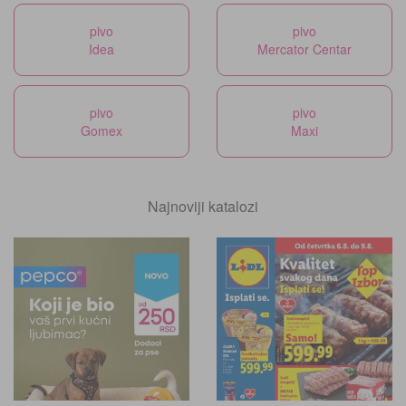
pivo
pivo
Idea
Mercator Centar
pivo
pivo
Gomex
Maxi
Najnoviji katalozi