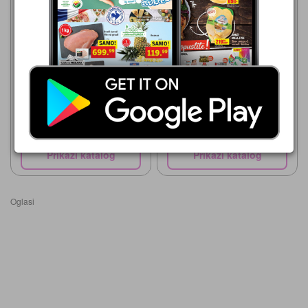
PerSu
29.07.-11.08.2026
PerSu
69,99 din
29.07.-11.08.2026
Pivo Madri 0.4 l
64,99 din
Pivo CARSKO
Prikaži katalog
Prikaži katalog
Oglasi