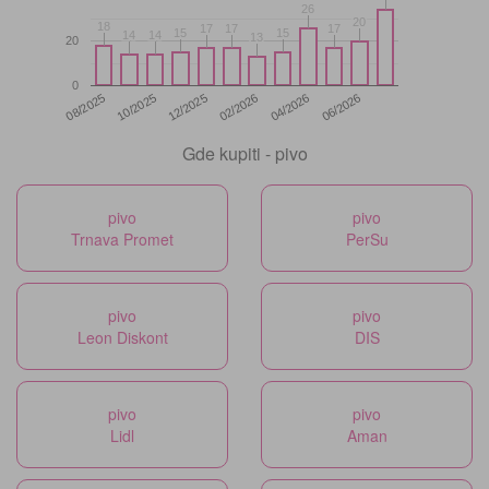
26
26
20
20
18
18
17
17
17
17
17
17
15
15
15
15
14
14
14
14
13
13
20
0
12/2025
06/2026
08/2025
02/2026
10/2025
04/2026
Gde kupiti - pivo
pivo
pivo
Trnava Promet
PerSu
pivo
pivo
Leon Diskont
DIS
pivo
pivo
Lidl
Aman