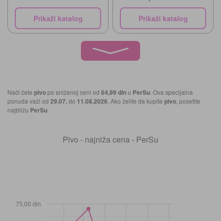
Prikaži katalog
Prikaži katalog
Naći ćete
pivo
po sniženoj ceni od
64,99 din
u
PerSu
. Ova specijalna
ponuda važi od
29.07.
do
11.08.2026
. Ako želite da kupite
pivo
, posetite
najbližu
PerSu
.
Pivo - najniža cena - PerSu
75,00 din