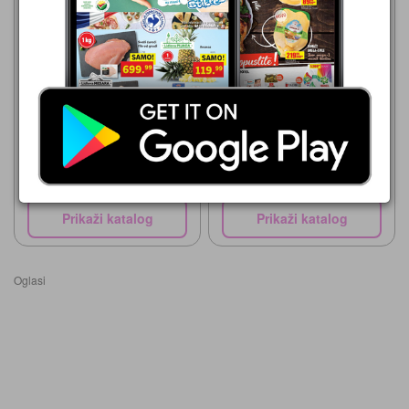
Mercator Centar
Mercator Centar
06.08.-16.08.2026
06.08.-16.08.2026
47,99 din
74,99 din
BAVARSKI TROUGAO
KROFNA kajsija
Prikaži katalog
Prikaži katalog
Oglasi