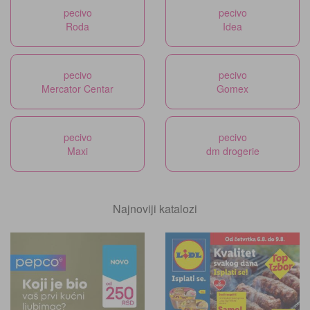
pecivo
pecivo
Roda
Idea
pecivo
pecivo
Mercator Centar
Gomex
pecivo
pecivo
Maxi
dm drogerie
Najnoviji katalozi