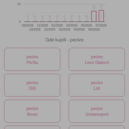
20
13
13
12
12
0
0
0
0
0
0
0
0
0
0
0
0
0
0
0
0
0
0
0
09/2025
11/2025
01/2026
03/2026
05/2026
07/2026
10/2025
12/2025
02/2026
04/2026
06/2026
Gde kupiti - pecivo
pecivo
pecivo
PerSu
Leon Diskont
pecivo
pecivo
DIS
Lidl
pecivo
pecivo
Aman
Univerexport