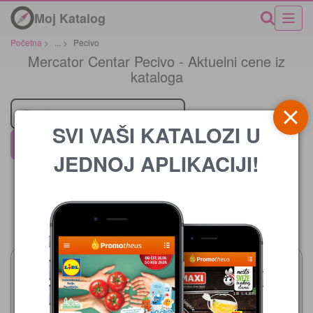
Moj Katalog
Početna
>
...
>
Pecivo
Mercator Centar Pecivo - Aktuelni cene iz
kataloga
Prodavci
SVI VAŠI KATALOZI U
Mercator Centar
JEDNOJ APLIKACIJI!
Cena