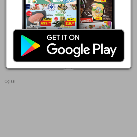
06.08.-26.08.2026
33,49 din
Maxi
Krofna sa kajsija punjenjem
06.08.-12.08.2026
48g
77,99 din
Somun sarajevski izduženi
300g
Prikaži katalog
Prikaži katalog
Oglasi