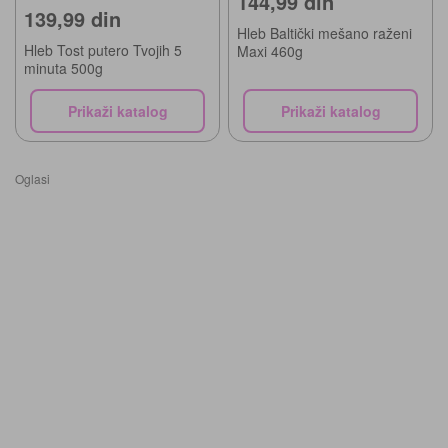
144,99 din
139,99 din
Hleb Baltički mešano raženi
Hleb Tost putero Tvojih 5
Maxi 460g
minuta 500g
Prikaži katalog
Prikaži katalog
Oglasi