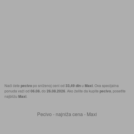
Naći ćete
pecivo
po sniženoj ceni od
33,49 din
u
Maxi
. Ova specijalna
ponuda važi od
06.08.
do
26.08.2026
. Ako želite da kupite
pecivo
, posetite
najbližu
Maxi
.
Pecivo - najniža cena - Maxi