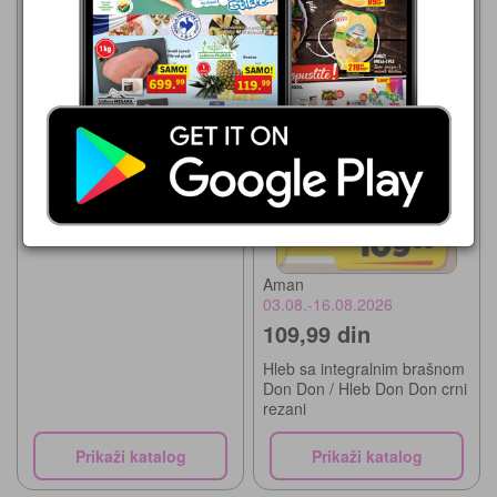
Aman
07.08.-13.08.2026
84,99 din
Hleb rezani ekstra beli Srpski
Klas 500g
Aman
03.08.-16.08.2026
109,99 din
Hleb sa integralnim brašnom
Don Don / Hleb Don Don crni
rezani
Prikaži katalog
Prikaži katalog