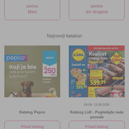
pecivo
pecivo
Maxi
dm drogerie
Najnoviji katalozi
06.08.-12.08.2026
Katalog Pepco
Katalog Lidl - Pogledajte naše
ponude
Prikaži katalog
Prikaži katalog