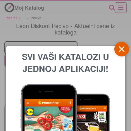
Moj Katalog
Početna
>
...
>
Pecivo
Leon Diskont Pecivo - Aktuelni cene iz
kataloga
Prodavci
SVI VAŠI KATALOZI U
Leon Diskont
JEDNOJ APLIKACIJI!
Cena