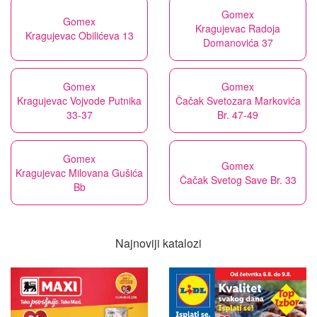
Gomex
Gomex
Kragujevac Radoja
Kragujevac Obilićeva 13
Domanovića 37
Gomex
Gomex
Kragujevac Vojvode Putnika
Čačak Svetozara Markovića
33-37
Br. 47-49
Gomex
Gomex
Kragujevac Milovana Gušića
Čačak Svetog Save Br. 33
Bb
Najnoviji katalozi