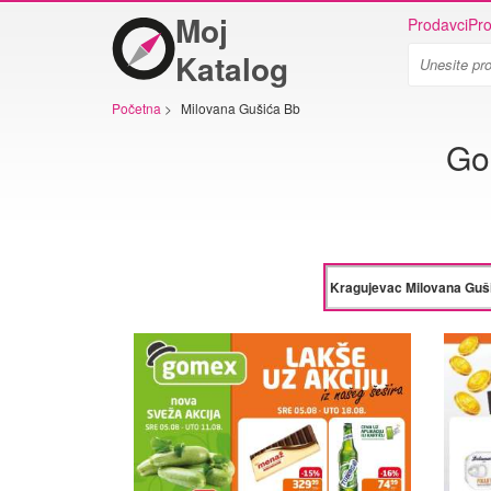
Moj
Prodavci
Pro
Katalog
Početna
>
Milovana Gušića Bb
Go