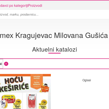
davci po kategoriji
Proizvodi
mex Kragujevac Milovana Gušića
Aktuelni katalozi
Oglasi