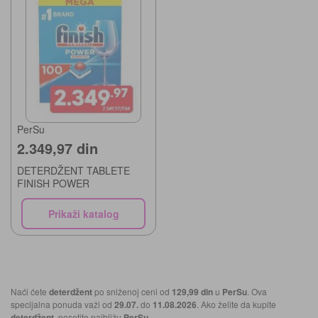
PerSu
2.349,97 din
DETERDŽENT TABLETE
FINISH POWER
Prikaži katalog
Naći ćete
deterdžent
po sniženoj ceni od
129,99 din
u
PerSu
. Ova
specijalna ponuda važi od
29.07.
do
11.08.2026
. Ako želite da kupite
deterdžent
, posetite najbližu
PerSu
.