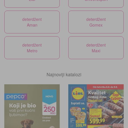
deterdžent
deterdžent
Aman
Gomex
deterdžent
deterdžent
Metro
Maxi
Najnoviji katalozi