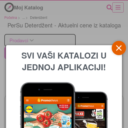
Moj Katalog
Početna
>
...
>
Deterdžent
PerSu Deterdžent - Aktuelni cene iz kataloga
Prodavci
SVI VAŠI KATALOZI U
PerSu
JEDNOJ APLIKACIJI!
Cena