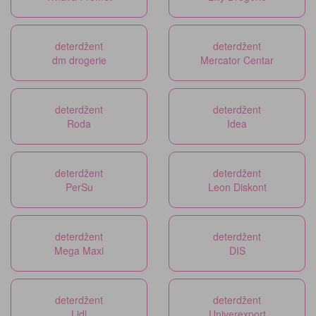
deterdžent
deterdžent
dm drogerie
Mercator Centar
deterdžent
deterdžent
Roda
Idea
deterdžent
deterdžent
PerSu
Leon Diskont
deterdžent
deterdžent
Mega Maxi
DIS
deterdžent
deterdžent
Lidl
Univerexport