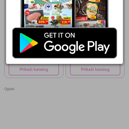
PerSu
PerSu
29.07.-11.08.2026
29.07.-11.08.2026
129,99 din
179,99 din
Deterdžent tečni Mer
Deterdžent tečni Fairy 450 ml
Prikaži katalog
Prikaži katalog
Oglasi