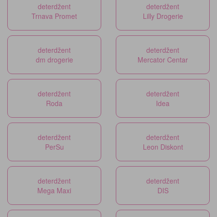
deterdžent
deterdžent
Trnava Promet
Lilly Drogerie
deterdžent
deterdžent
dm drogerie
Mercator Centar
deterdžent
deterdžent
Roda
Idea
deterdžent
deterdžent
PerSu
Leon Diskont
deterdžent
deterdžent
Mega Maxi
DIS