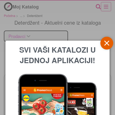
Moj Katalog
Početna
>
...
>
Deterdžent
Deterdžent - Aktuelni cene iz kataloga
Prodavci
SVI VAŠI KATALOZI U
JEDNOJ APLIKACIJI!
Cena
Aman