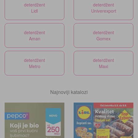
deterdžent
deterdžent
Lidl
Univerexport
deterdžent
deterdžent
Aman
Gomex
deterdžent
deterdžent
Metro
Maxi
Najnoviji katalozi