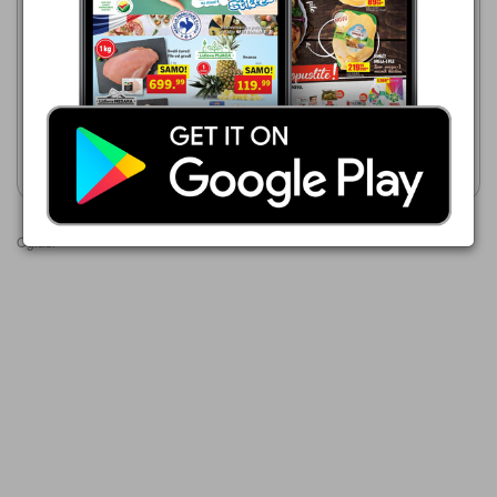
Aman
03.08.-16.08.2026
03.08.-16.08.2026
79,99 din
99,99 din
Deterdžent za sudove Spring
Deterdžent za uklanjanje
dve vrste
kamenca Hy green
Prikaži katalog
Prikaži katalog
Oglasi