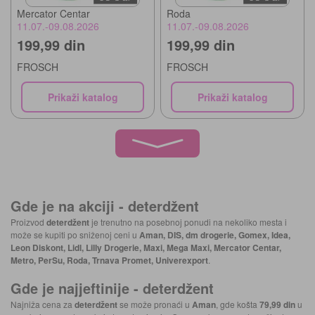
Mercator Centar
Roda
11.07.-09.08.2026
11.07.-09.08.2026
199,99 din
199,99 din
FROSCH
FROSCH
Prikaži katalog
Prikaži katalog
Gde je na akciji -
deterdžent
Proizvod
deterdžent
je trenutno na posebnoj ponudi na nekoliko mesta i
može se kupiti po sniženoj ceni u
Aman, DIS, dm drogerie, Gomex, Idea,
Leon Diskont, Lidl, Lilly Drogerie, Maxi, Mega Maxi, Mercator Centar,
Metro, PerSu, Roda, Trnava Promet, Univerexport
.
Gde je najjeftinije -
deterdžent
Najniža cena za
deterdžent
se može pronaći u
Aman
, gde košta
79,99 din
u