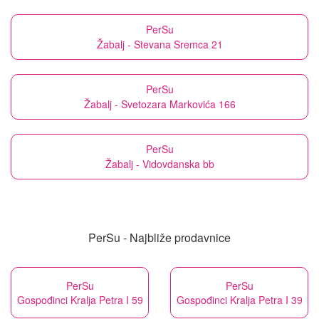
PerSu
Žabalj - Stevana Sremca 21
PerSu
Žabalj - Svetozara Markovića 166
PerSu
Žabalj - Vidovdanska bb
PerSu - Najbliže prodavnice
PerSu
PerSu
Gospođinci Kralja Petra I 59
Gospođinci Kralja Petra I 39