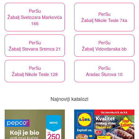
PerSu
PerSu
Žabalj Svetozara Markovića
Žabalj Nikole Tesle 74a
166
PerSu
PerSu
Žabalj Stevana Sremca 21
Žabalj Vidovdanska bb
PerSu
PerSu
Žabalj Nikole Tesle 128
Aradac Šturova 10
Najnoviji katalozi