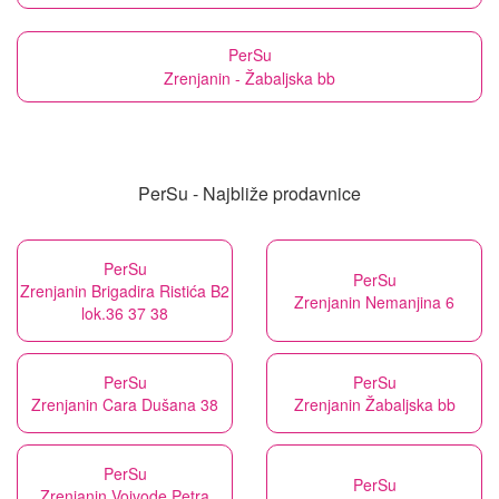
PerSu
Zrenjanin - Žabaljska bb
PerSu - Najbliže prodavnice
PerSu
PerSu
Zrenjanin Brigadira Ristića B2
Zrenjanin Nemanjina 6
lok.36 37 38
PerSu
PerSu
Zrenjanin Cara Dušana 38
Zrenjanin Žabaljska bb
PerSu
PerSu
Zrenjanin Vojvode Petra