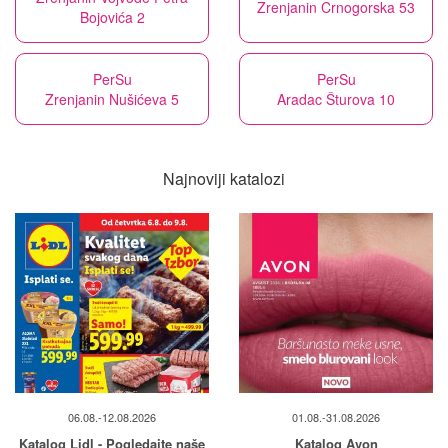
Zrenjanin Crnogorska 53
Bojovića 2
PerSu
PerSu
Zrenjanin Nušićeva 5
Aradac Šturova 10
Najnoviji katalozi
06.08.-12.08.2026
01.08.-31.08.2026
Katalog Lidl - Pogledajte naše
Katalog Avon