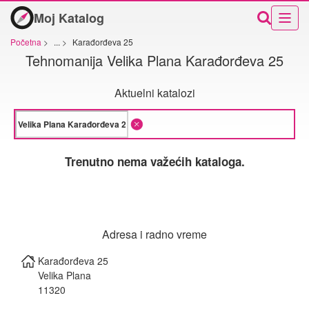
Moj Katalog
Početna
>
...
>
Karađorđeva 25
Tehnomanija Velika Plana Karađorđeva 25
Aktuelni katalozi
Trenutno nema važećih kataloga.
Adresa i radno vreme
Karađorđeva 25
Velika Plana
11320