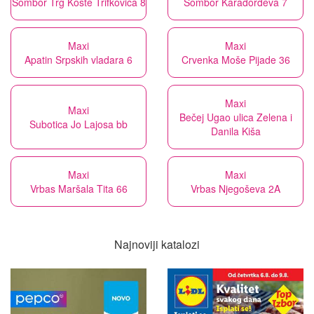
Sombor Trg Koste Trifkovića 8
Sombor Karađorđeva 7
Maxi
Maxi
Apatin Srpskih vladara 6
Crvenka Moše Pijade 36
Maxi
Maxi
Bečej Ugao ulica Zelena i
Subotica Jo Lajosa bb
Danila Kiša
Maxi
Maxi
Vrbas Maršala Tita 66
Vrbas Njegoševa 2A
Najnoviji katalozi