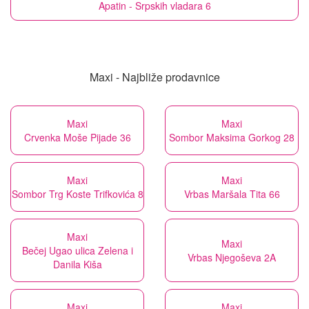
Apatin - Srpskih vladara 6
Maxi - Najbliže prodavnice
Maxi
Maxi
Crvenka Moše Pijade 36
Sombor Maksima Gorkog 28
Maxi
Maxi
Sombor Trg Koste Trifkovića 8
Vrbas Maršala Tita 66
Maxi
Maxi
Bečej Ugao ulica Zelena i
Vrbas Njegoševa 2A
Danila Kiša
Maxi
Maxi