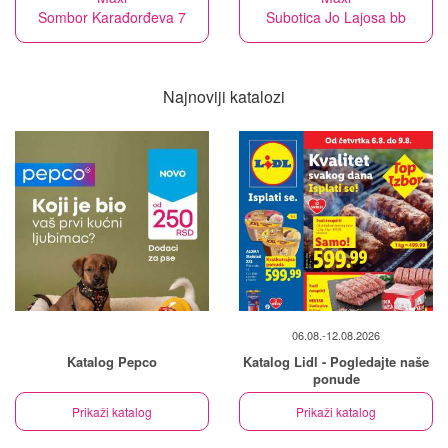
Sombor Karađorđeva 7
Subotica Jo Lajosa bb
Najnoviji katalozi
06.08.-12.08.2026
Katalog Pepco
Katalog Lidl - Pogledajte naše
ponude
Prikaži katalog
Prikaži katalog