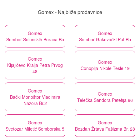
Gomex - Najbliže prodavnice
Gomex
Gomex
Sombor Solunskih Boraca Bb
Sombor Gakovački Put Bb
Gomex
Gomex
Kljajićevo Kralja Petra Prvog
Čonoplja Nikole Tesle 19
48
Gomex
Gomex
Bački Monoštor Vladimira
Telečka Šandora Petefija 66
Nazora Br.2
Gomex
Gomex
Svetozar Miletić Somborska 5
Bezdan Žrtava Fašizma Br. 28