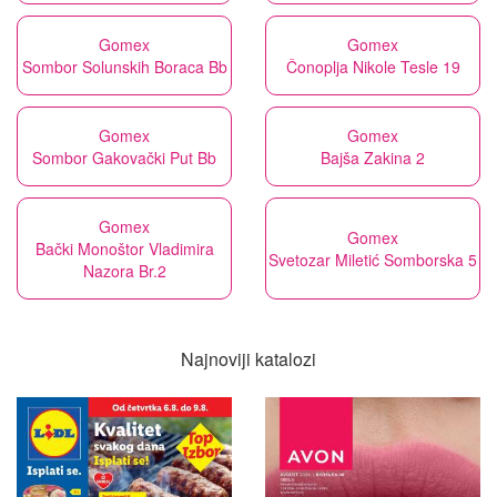
Gomex
Gomex
Sombor Solunskih Boraca Bb
Čonoplja Nikole Tesle 19
Gomex
Gomex
Sombor Gakovački Put Bb
Bajša Zakina 2
Gomex
Gomex
Bački Monoštor Vladimira
Svetozar Miletić Somborska 5
Nazora Br.2
Najnoviji katalozi