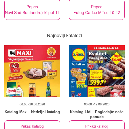
Pepco
Pepco
Novi Sad Sentandrejski put 11
Futog Carice Milice 10-12
Najnoviji katalozi
06.08.-26.08.2026
06.08.-12.08.2026
Katalog Maxi - Nedeljni katalog
Katalog Lidl - Pogledajte naše
ponude
Prikaži katalog
Prikaži katalog