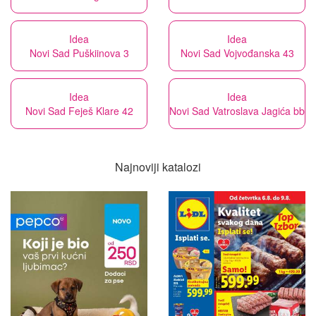
Idea
Idea
Novi Sad Puškiinova 3
Novi Sad Vojvođanska 43
Idea
Idea
Novi Sad Feješ Klare 42
Novi Sad Vatroslava Jagića bb
Najnoviji katalozi