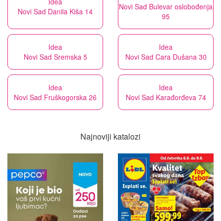
Idea
Novi Sad Bulevar oslobođenja
Novi Sad Danila Kiša 14
95
Idea
Idea
Novi Sad Sremska 5
Novi Sad Cara Dušana 30
Idea
Idea
Novi Sad Fruškogorska 26
Novi Sad Karađorđeva 74
Najnoviji katalozi