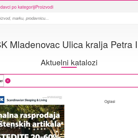
davci po kategoriji
Proizvodi
K Mladenovac Ulica kralja Petra I
Aktuelni katalozi
Oglasi