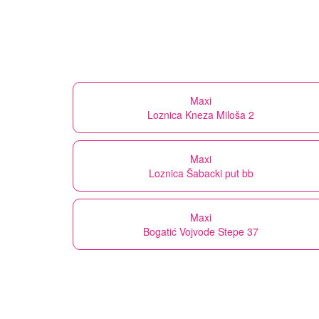
Maxi
Loznica Kneza Miloša 2
Maxi
Loznica Šabacki put bb
Maxi
Bogatić Vojvode Stepe 37