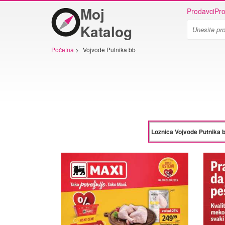
Moj
Prodavci
Pro
Katalog
Početna
>
Vojvode Putnika bb