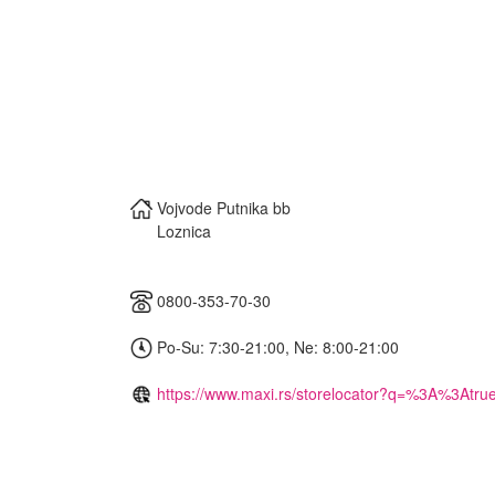
Vojvode Putnika bb
Loznica
0800-353-70-30
Po-Su: 7:30-21:00, Ne: 8:00-21:00
https://www.maxi.rs/storelocator?q=%3A%3Atru