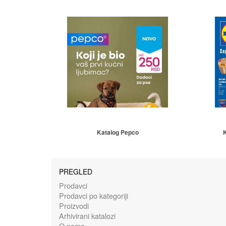
Katalog Pepco
K
PREGLED
Prodavci
Prodavci po kategoriji
Proizvodi
Arhivirani katalozi
O nama