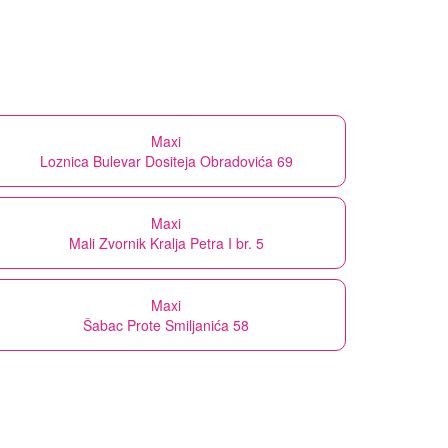
Maxi
Loznica Bulevar Dositeja Obradovića 69
Maxi
Mali Zvornik Kralja Petra I br. 5
Maxi
Šabac Prote Smiljanića 58