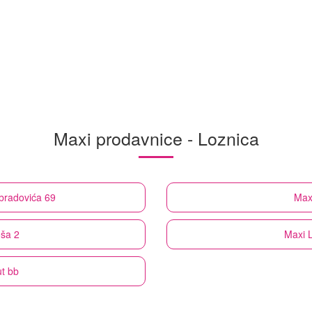
Maxi prodavnice - Loznica
Obradovića 69
Max
oša 2
Maxi
ut bb