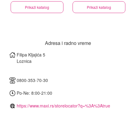
Prikaži katalog
Prikaži katalog
Adresa i radno vreme
Filipa Kljajića 5
Loznica
0800-353-70-30
Po-Ne: 8:00-21:00
https://www.maxi.rs/storelocator?q=%3A%3Atrue