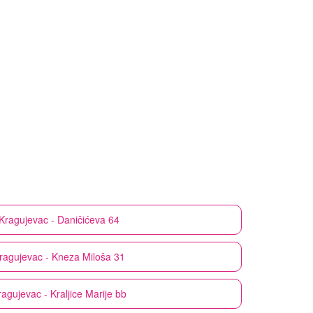
Kragujevac - Daničićeva 64
ragujevac - Kneza Miloša 31
ragujevac - Kraljice Marije bb