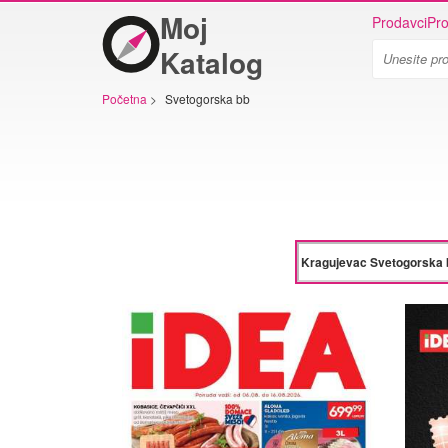
Moj
Prodavci
Pro
Katalog
Početna
>
Svetogorska bb