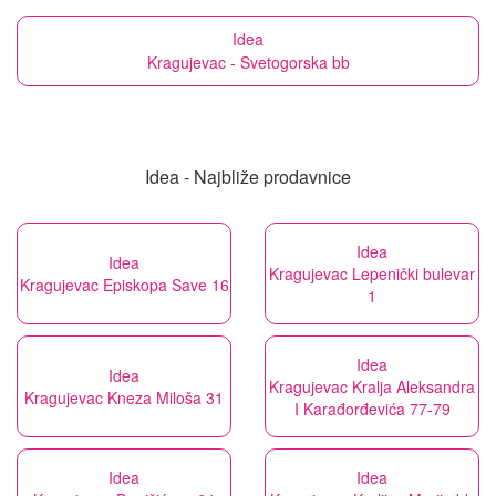
Idea
Kragujevac - Svetogorska bb
Idea - Najbliže prodavnice
Idea
Idea
Kragujevac Lepenički bulevar
Kragujevac Episkopa Save 16
1
Idea
Idea
Kragujevac Kralja Aleksandra
Kragujevac Kneza Miloša 31
I Karađorđevića 77-79
Idea
Idea