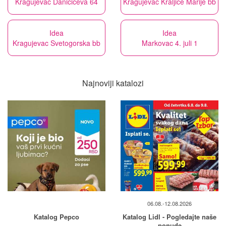
Kragujevac Daničićeva 64
Kragujevac Kraljice Marije bb
Idea
Idea
Kragujevac Svetogorska bb
Markovac 4. juli 1
Najnoviji katalozi
06.08.-12.08.2026
Katalog Pepco
Katalog Lidl - Pogledajte naše
ponude