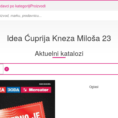
davci po kategoriji
Proizvodi
Idea Ćuprija Kneza Miloša 23
Aktuelni katalozi
Oglasi