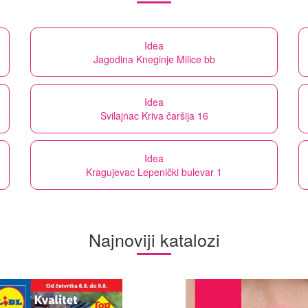
Idea
Jagodina Kneginje Milice bb
Idea
Svilajnac Kriva čaršija 16
Idea
Kragujevac Lepenički bulevar 1
Najnoviji katalozi