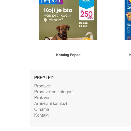
Katalog Pepco
K
PREGLED
Prodavci
Prodavci po kategoriji
Proizvodi
Arhivirani katalozi
O nama
Kontakt