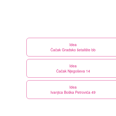
Idea
Čačak Gradsko šetalište bb
Idea
Čačak Njegoševa 14
Idea
Ivanjica Boška Petrovića 49