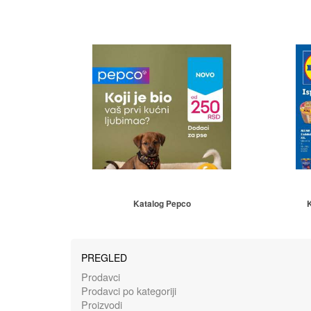
Katalog Pepco
K
PREGLED
Prodavci
Prodavci po kategoriji
Proizvodi