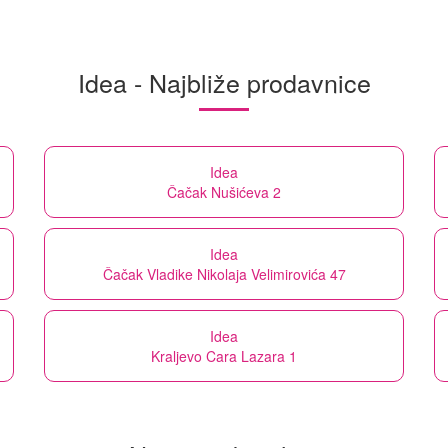
Idea - Najbliže prodavnice
Idea
Čačak Nušićeva 2
Idea
Čačak Vladike Nikolaja Velimirovića 47
Idea
Kraljevo Cara Lazara 1