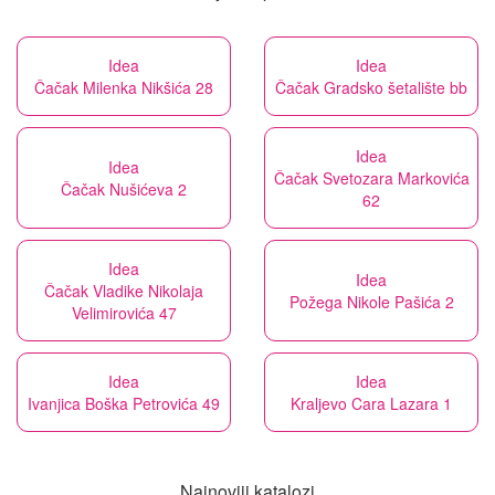
Idea
Idea
Čačak Milenka Nikšića 28
Čačak Gradsko šetalište bb
Idea
Idea
Čačak Svetozara Markovića
Čačak Nušićeva 2
62
Idea
Idea
Čačak Vladike Nikolaja
Požega Nikole Pašića 2
Velimirovića 47
Idea
Idea
Ivanjica Boška Petrovića 49
Kraljevo Cara Lazara 1
Najnoviji katalozi