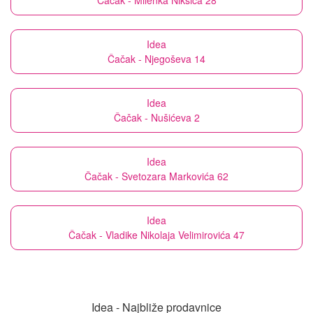
Čačak - Milenka Nikšića 28
Idea
Čačak - Njegoševa 14
Idea
Čačak - Nušićeva 2
Idea
Čačak - Svetozara Markovića 62
Idea
Čačak - Vladike Nikolaja Velimirovića 47
Idea - Najbliže prodavnice