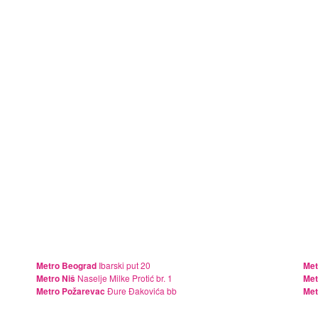
Metro Beograd
Ibarski put 20
Met
Metro Niš
Naselje Milke Protić br. 1
Met
Metro Požarevac
Đure Đakovića bb
Met