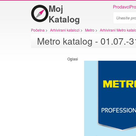
Moj
Prodavci
Pro
Katalog
Početna
>
Arhivirani katalozi
>
Metro
>
Arhivirani Metro katal
Metro katalog - 01.07.-
Oglasi