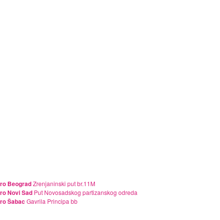
ro Beograd
Zrenjaninski put br.11M
ro Novi Sad
Put Novosadskog partizanskog odreda
ro Šabac
Gavrila Principa bb