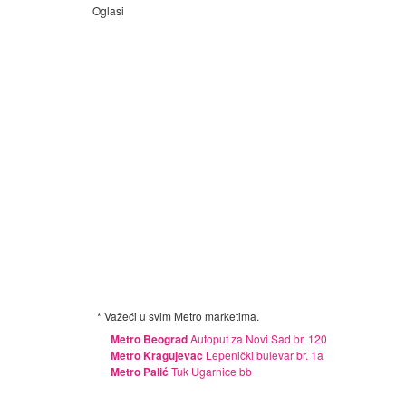
Oglasi
* Važeći u svim Metro marketima.
Metro Beograd
Autoput za Novi Sad br. 120
Metro Kragujevac
Lepenički bulevar br. 1a
Metro Palić
Tuk Ugarnice bb