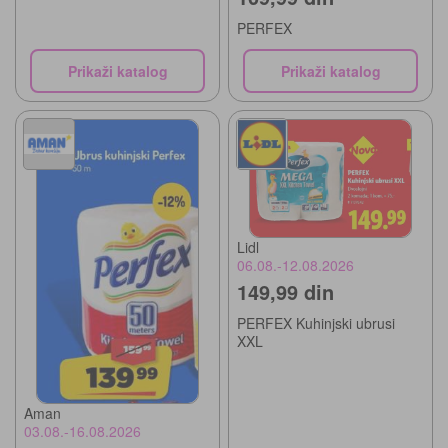
PERFEX
Prikaži katalog
Prikaži katalog
Lidl
06.08.-12.08.2026
149,99 din
PERFEX Kuhinjski ubrusi
XXL
Aman
03.08.-16.08.2026