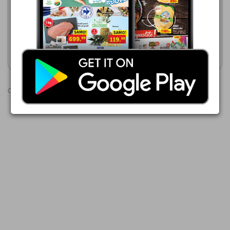
84,00 din
06.08.-12.08.2026
80,49 din
Jumbo ubrus Perfetto U-300
Floralys Kuhinjski ubrus
Prikaži katalog
Prikaži katalog
Oglasi