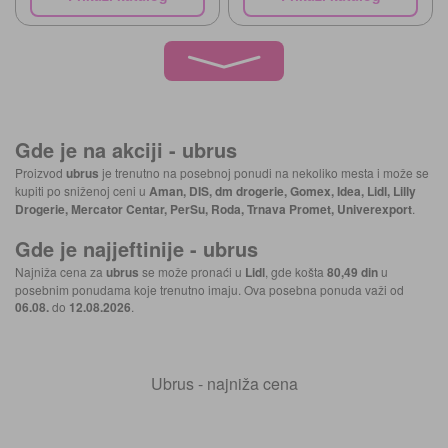
Gde je na akciji -
ubrus
Proizvod
ubrus
je trenutno na posebnoj ponudi na nekoliko mesta i može se
kupiti po sniženoj ceni u
Aman, DIS, dm drogerie, Gomex, Idea, Lidl, Lilly
Drogerie, Mercator Centar, PerSu, Roda, Trnava Promet, Univerexport
.
Gde je najjeftinije -
ubrus
Najniža cena za
ubrus
se može pronaći u
Lidl
, gde košta
80,49 din
u
posebnim ponudama koje trenutno imaju. Ova posebna ponuda važi od
06.08.
do
12.08.2026
.
Ubrus - najniža cena