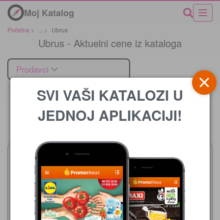
Moj Katalog
Početna
>
...
>
Ubrus
Ubrus - Aktuelni cene iz kataloga
Prodavci
SVI VAŠI KATALOZI U
JEDNOJ APLIKACIJI!
Cena
Trnava Promet
03.08.-23.08.2026
Lidl