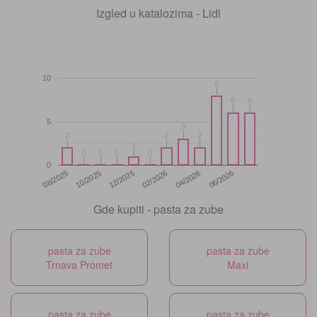
Izgled u katalozima - Lidl
10
8
8
6
6
6
6
5
3
3
2
2
2
2
2
2
1
1
0
0
0
0
0
0
0
0
0
12/2025
06/2026
08/2025
02/2026
10/2025
04/2026
Gde kupiti - pasta za zube
pasta za zube
pasta za zube
Trnava Promet
Maxi
pasta za zube
pasta za zube