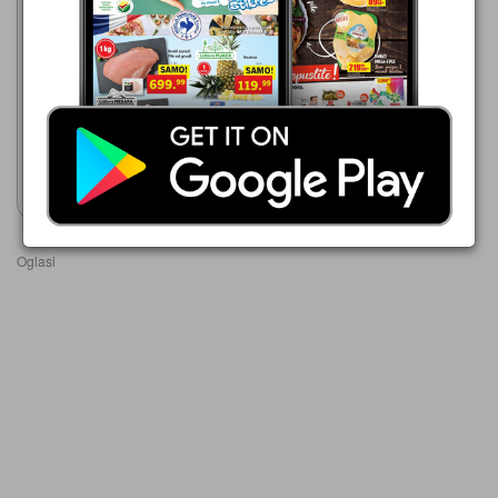
Lidl
06.08.-12.08.2026
95,99 din
Dentalux Pasta za zube
Prikaži katalog
Oglasi