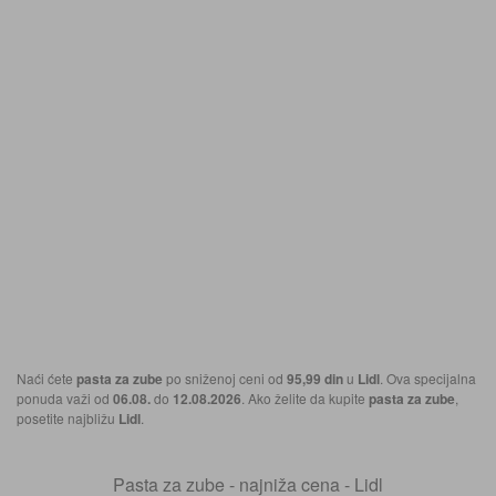
Naći ćete
pasta za zube
po sniženoj ceni od
95,99 din
u
Lidl
. Ova specijalna
ponuda važi od
06.08.
do
12.08.2026
. Ako želite da kupite
pasta za zube
,
posetite najbližu
Lidl
.
Pasta za zube - najniža cena - Lidl