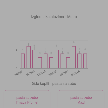
Izgled u katalozima - Metro
6
6
6
6
5
5
5
5
4
4
4
4
4
4
4
4
4
4
5
3
3
3
3
3
3
0
12/2025
06/2026
08/2025
02/2026
10/2025
04/2026
Gde kupiti - pasta za zube
pasta za zube
pasta za zube
Trnava Promet
Maxi