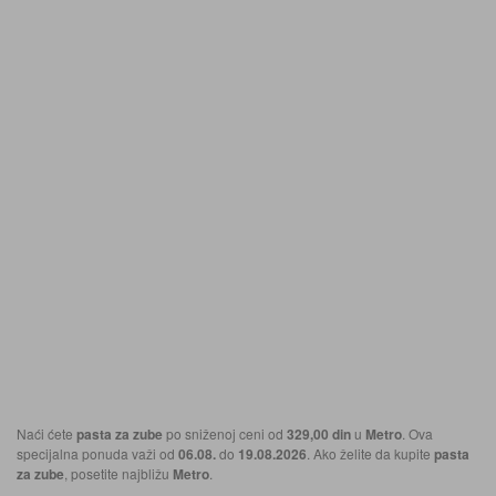
Naći ćete
pasta za zube
po sniženoj ceni od
329,00 din
u
Metro
. Ova
specijalna ponuda važi od
06.08.
do
19.08.2026
. Ako želite da kupite
pasta
za zube
, posetite najbližu
Metro
.