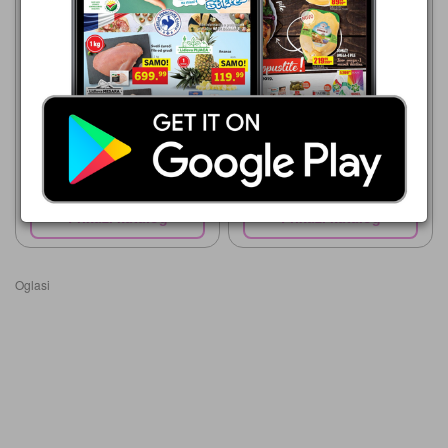
Metro
Metro
06.08.-19.08.2026
06.08.-19.08.2026
419,00 din
329,00 din
LACALUT
COLGATE
Prikaži katalog
Prikaži katalog
Oglasi