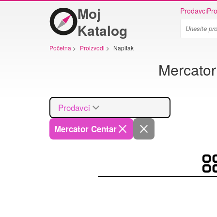
Moj
Prodavci
Pro
Katalog
Početna
>
Proizvodi
>
Napitak
Mercator
Prodavci
Mercator Centar