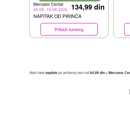
Mercator Centar
134,99 din
06.08.-16.08.2026
NAPITAK OD PIRINČA
Prikaži katalog
Naći ćete
napitak
po sniženoj ceni od
64,99 din
u
Mercator Ce