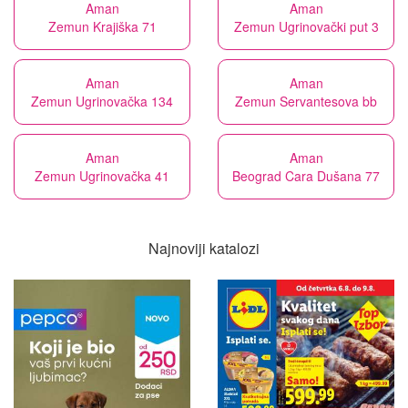
Aman
Aman
Zemun Krajiška 71
Zemun Ugrinovački put 3
Aman
Aman
Zemun Ugrinovačka 134
Zemun Servantesova bb
Aman
Aman
Zemun Ugrinovačka 41
Beograd Cara Dušana 77
Najnoviji katalozi