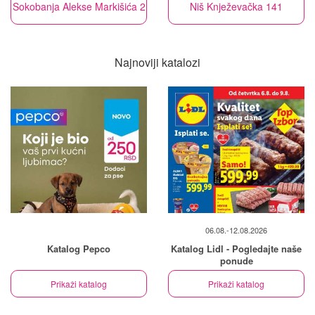
Sokobanja Alekse Markišića 2
Niš Knježevačka 141
Najnoviji katalozi
06.08.-12.08.2026
Katalog Pepco
Katalog Lidl - Pogledajte naše
ponude
Prikaži katalog
Prikaži katalog