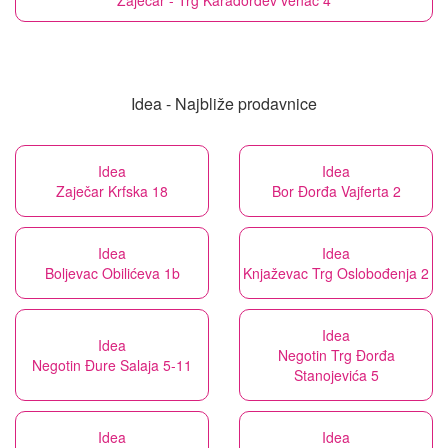
Zaječar - Trg Karađorđev venac 4
Idea - Najbliže prodavnice
Idea
Idea
Zaječar Krfska 18
Bor Đorđa Vajferta 2
Idea
Idea
Boljevac Obilićeva 1b
Knjaževac Trg Oslobođenja 2
Idea
Idea
Negotin Trg Đorđa
Negotin Đure Salaja 5-11
Stanojevića 5
Idea
Idea