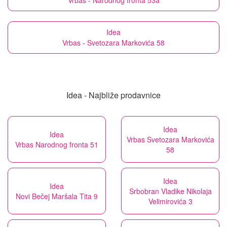
Vrbas - Narodnog fronta 53a
Idea
Vrbas - Svetozara Markovića 58
Idea - Najbliže prodavnice
Idea
Idea
Vrbas Svetozara Markovića
Vrbas Narodnog fronta 51
58
Idea
Idea
Srbobran Vladike Nikolaja
Novi Bečej Maršala Tita 9
Velimirovića 3