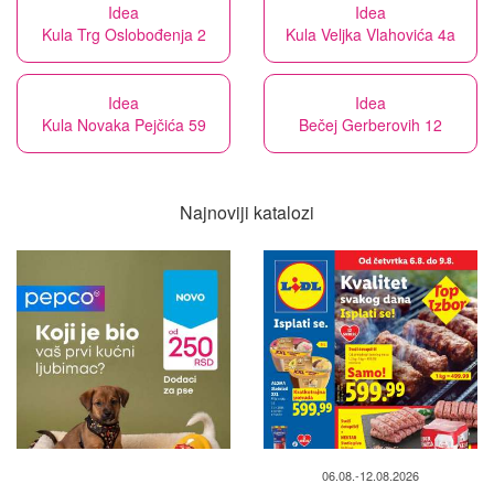
Idea
Idea
Kula Trg Oslobođenja 2
Kula Veljka Vlahovića 4a
Idea
Idea
Kula Novaka Pejčića 59
Bečej Gerberovih 12
Najnoviji katalozi
06.08.-12.08.2026