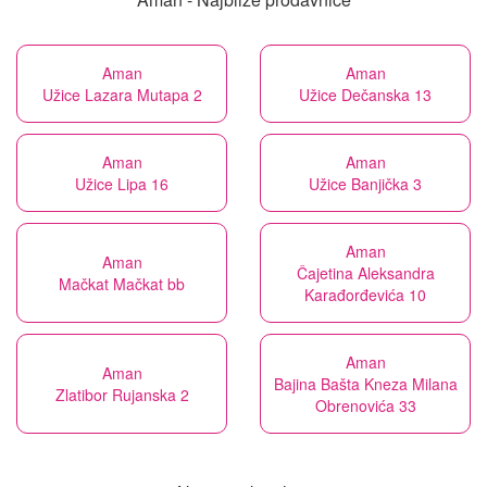
Aman
Aman
Užice Lazara Mutapa 2
Užice Dečanska 13
Aman
Aman
Užice Lipa 16
Užice Banjička 3
Aman
Aman
Čajetina Aleksandra
Mačkat Mačkat bb
Karađorđevića 10
Aman
Aman
Bajina Bašta Kneza Milana
Zlatibor Rujanska 2
Obrenovića 33