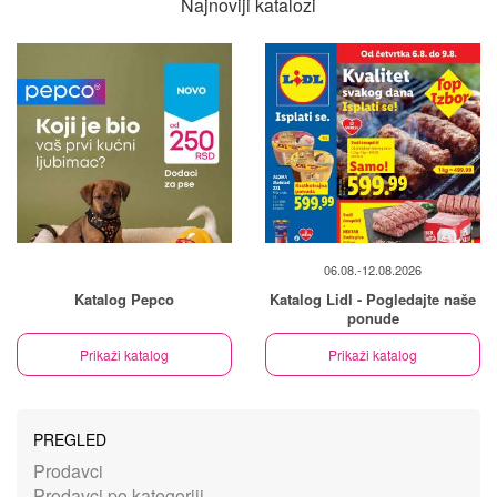
Najnoviji katalozi
06.08.-12.08.2026
Katalog Pepco
Katalog Lidl - Pogledajte naše
ponude
Prikaži katalog
Prikaži katalog
PREGLED
Prodavci
Prodavci po kategoriji