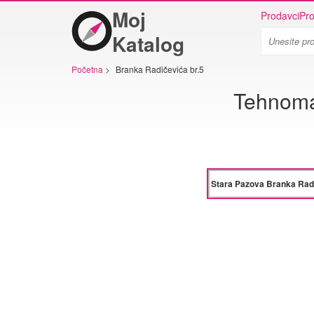
Moj
Prodavci
Pro
Katalog
Početna
>
Branka Radičevića br.5
Tehnoma