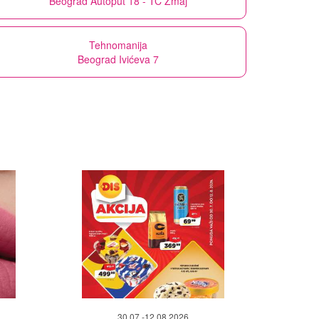
Beograd Autoput 18 - TC Zmaj
Tehnomanija
Beograd Ivićeva 7
30.07.-12.08.2026