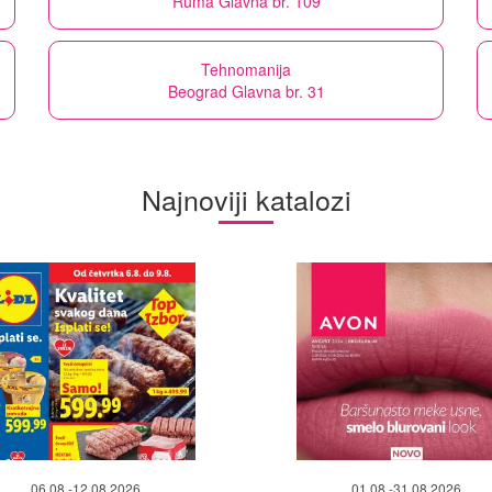
Ruma Glavna br. 109
Tehnomanija
Beograd Glavna br. 31
Najnoviji katalozi
06.08.-12.08.2026
01.08.-31.08.2026