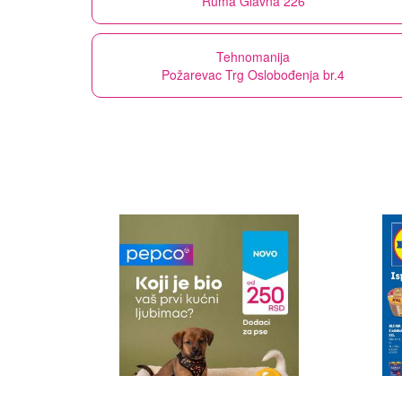
Ruma Glavna 226
Tehnomanija
Požarevac Trg Oslobođenja br.4