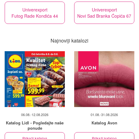
Univerexport
Univerexport
Futog Rade Kondića 44
Novi Sad Branka Ćopića 67
Najnoviji katalozi
06.08.-12.08.2026
01.08.-31.08.2026
Katalog Lidl - Pogledajte naše
Katalog Avon
ponude
Prikaži katalog
Prikaži katalog