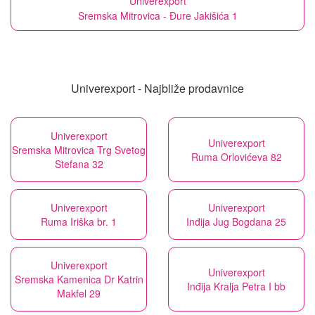
Univerexport
Sremska Mitrovica - Đure Jakišića 1
Univerexport - Najbliže prodavnice
Univerexport
Univerexport
Sremska Mitrovica Trg Svetog
Ruma Orlovićeva 82
Stefana 32
Univerexport
Univerexport
Ruma Iriška br. 1
Inđija Jug Bogdana 25
Univerexport
Univerexport
Sremska Kamenica Dr Katrin
Inđija Kralja Petra I bb
Makfel 29