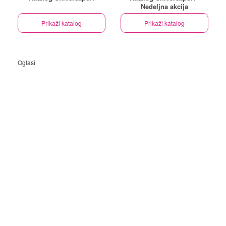
Nedeljna akcija
Prikaži katalog
Prikaži katalog
Oglasi