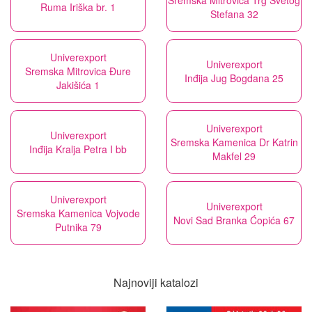
Sremska Mitrovica Trg Svetog
Ruma Iriška br. 1
Stefana 32
Univerexport
Univerexport
Sremska Mitrovica Đure
Inđija Jug Bogdana 25
Jakišića 1
Univerexport
Univerexport
Sremska Kamenica Dr Katrin
Inđija Kralja Petra I bb
Makfel 29
Univerexport
Univerexport
Sremska Kamenica Vojvode
Novi Sad Branka Ćopića 67
Putnika 79
Najnoviji katalozi