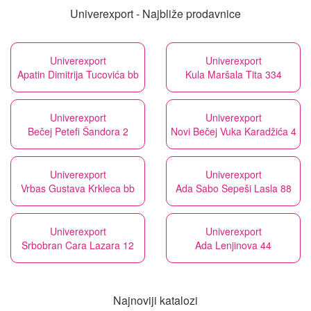
Univerexport - Najbliže prodavnice
Univerexport
Univerexport
Apatin Dimitrija Tucovića bb
Kula Maršala Tita 334
Univerexport
Univerexport
Bečej Petefi Šandora 2
Novi Bečej Vuka Karadžića 4
Univerexport
Univerexport
Vrbas Gustava Krkleca bb
Ada Sabo Sepeši Lasla 88
Univerexport
Univerexport
Srbobran Cara Lazara 12
Ada Lenjinova 44
Najnoviji katalozi