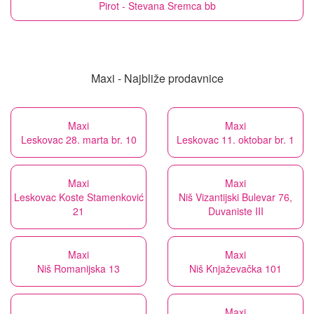
Pirot - Stevana Sremca bb
Maxi - Najbliže prodavnice
Maxi
Maxi
Leskovac 28. marta br. 10
Leskovac 11. oktobar br. 1
Maxi
Maxi
Leskovac Koste Stamenković
Niš Vizantijski Bulevar 76,
21
Duvaniste III
Maxi
Maxi
Niš Romanijska 13
Niš Knjaževačka 101
Maxi