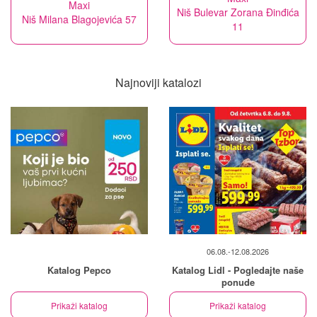
Maxi
Niš Bulevar Zorana Đinđića
Niš Milana Blagojevića 57
11
Najnoviji katalozi
06.08.-12.08.2026
Katalog Pepco
Katalog Lidl - Pogledajte naše
ponude
Prikaži katalog
Prikaži katalog